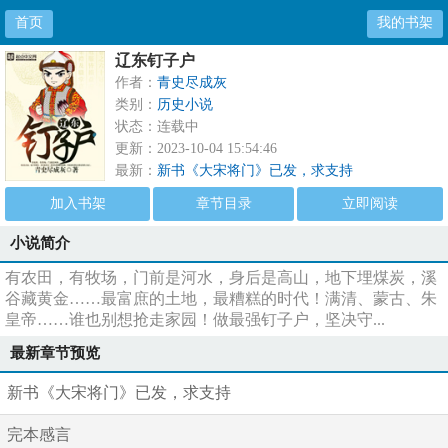
首页
我的书架
辽东钉子户
作者：
青史尽成灰
类别：
历史小说
状态：连载中
更新：2023-10-04 15:54:46
最新：
新书《大宋将门》已发，求支持
加入书架
章节目录
立即阅读
小说简介
有农田，有牧场，门前是河水，身后是高山，地下埋煤炭，溪
谷藏黄金……最富庶的土地，最糟糕的时代！满清、蒙古、朱
皇帝……谁也别想抢走家园！做最强钉子户，坚决守...
最新章节预览
新书《大宋将门》已发，求支持
完本感言