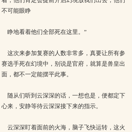
着，他们肯定会提前开启幻境放我们出去，他们
不可能眼睁
睁地看着他们全部死在这里。”
这次来参加复赛的人数非常多，真要让所有参
赛选手死在幻境中，别说是官府，就算是兽皇出
面，都不一定能摆平此事。
随从们听到云深深的话，一想也是，便都定下
心来，安静等待云深深接下来的指示。
云深深盯着面前的火海，脑子飞快运转，这火