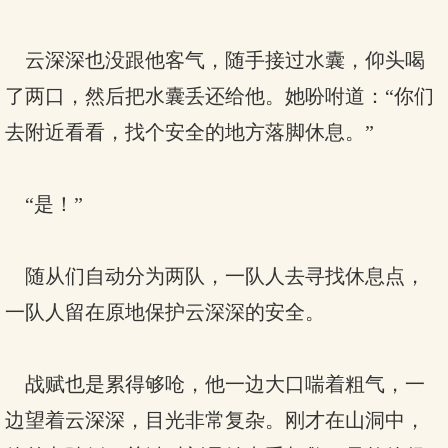
云深深也没跟他客气，随手接过水囊，仰头喝
了两口，然后把水囊丢还给他。她吩咐道：“你们
去附近看看，找个安全的地方落脚休息。”
“是！”
随从们自动分为两队，一队人去寻找休息点，
一队人留在原地保护云深深的安全。
战赋也是累得够呛，他一边大口喘着粗气，一
边望着云深深，目光非常复杂。刚才在山洞中，