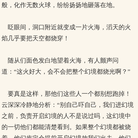
般，化作无数火球，纷纷扬扬地砸落在地。
眨眼间，洞口附近就变成一片火海，滔天的火
焰几乎要把天空都烧穿！
随从们面色发白地望着火海，有人颤声问
道：“这火好大，会不会把整个幻境都烧光啊？”
要真是这样，那他们这些人一个都别想跑掉！
云深深冷静地分析：“别自己吓自己，我们进幻境
之前，负责开启幻境的人不是说过吗，这幻境中
的一切他们都能清楚看到。如果整个幻境都被烧