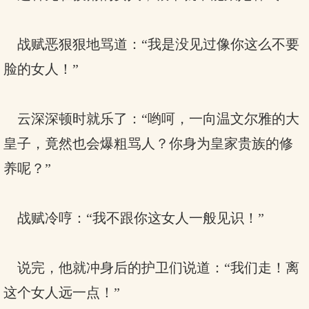
战赋恶狠狠地骂道：“我是没见过像你这么不要
脸的女人！”
云深深顿时就乐了：“哟呵，一向温文尔雅的大
皇子，竟然也会爆粗骂人？你身为皇家贵族的修
养呢？”
战赋冷哼：“我不跟你这女人一般见识！”
说完，他就冲身后的护卫们说道：“我们走！离
这个女人远一点！”