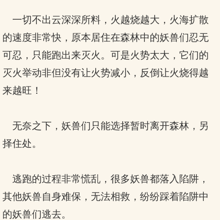
一切不出云深深所料，火越烧越大，火海扩散
的速度非常快，原本居住在森林中的妖兽们忍无
可忍，只能跑出来灭火。可是火势太大，它们的
灭火举动非但没有让火势减小，反倒让火烧得越
来越旺！
无奈之下，妖兽们只能选择暂时离开森林，另
择住处。
逃跑的过程非常慌乱，很多妖兽都落入陷阱，
其他妖兽自身难保，无法相救，纷纷踩着陷阱中
的妖兽们逃去。