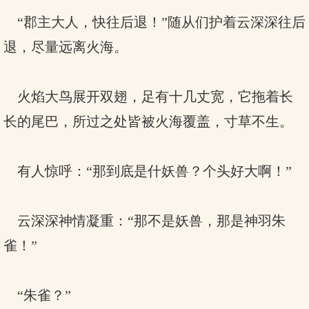
“郡主大人，快往后退！”随从们护着云深深往后
退，尽量远离火海。
火焰大鸟展开双翅，足有十几丈宽，它拖着长
长的尾巴，所过之处皆被火海覆盖，寸草不生。
有人惊呼：“那到底是什妖兽？个头好大啊！”
云深深神情凝重：“那不是妖兽，那是神羽朱
雀！”
“朱雀？”