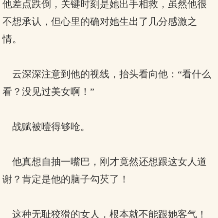
他差点跌倒，关键时刻是她出手相救，虽然他很
不想承认，但心里的确对她生出了几分感激之
情。
云深深注意到他的视线，抬头看向他：“看什么
看？没见过美女啊！”
战赋被噎得够呛。
他真想自抽一嘴巴，刚才竟然还想跟这女人道
谢？肯定是他的脑子勾芡了！
这种无耻狡猾的女人，根本就不能跟她客气！