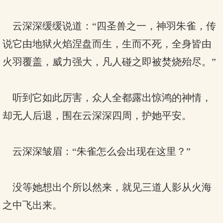
云深深缓缓说道：“四圣兽之一，神羽朱雀，传
说它由地狱火焰涅盘而生，生而不死，全身皆由
火羽覆盖，威力强大，凡人碰之即被焚烧殆尽。”
听到它如此厉害，众人全都露出惊鸿的神情，
却无人后退，围在云深深四周，护她平安。
云深深皱眉：“朱雀怎么会出现在这里？”
没等她想出个所以然来，就见三道人影从火海
之中飞出来。