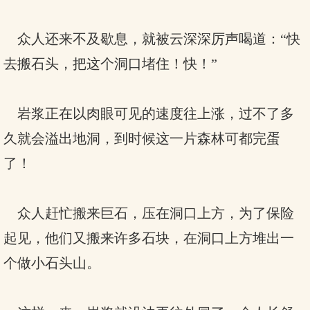
众人还来不及歇息，就被云深深厉声喝道：“快
去搬石头，把这个洞口堵住！快！”
岩浆正在以肉眼可见的速度往上涨，过不了多
久就会溢出地洞，到时候这一片森林可都完蛋
了！
众人赶忙搬来巨石，压在洞口上方，为了保险
起见，他们又搬来许多石块，在洞口上方堆出一
个做小石头山。