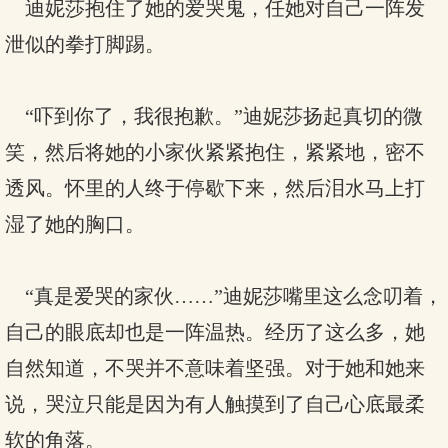
迪妮莎抱住了她的爱哭鬼，任她对自己一阵发
泄似的拳打脚踢。
“吓到你了，我很抱歉。”迪妮莎扬起真切的微
笑，然后将她的小家伙紧紧抱住，紧紧地，密不
透风。怀里的人终于停歇下来，然后泪水马上打
湿了她的胸口。
“真是爱哭的家伙……”迪妮莎嘴里这么念叨着，
自己的眼底却也是一阵温热。经历了这么多，她
自然知道，不哭并不意味着坚强。对于她和她来
说，哭泣只能是因为有人触摸到了自己心底最柔
软的角落。