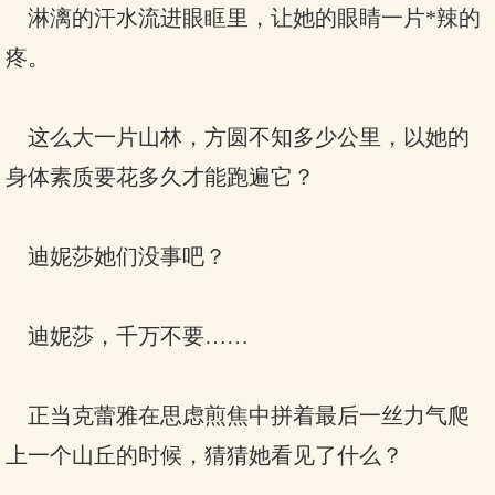
淋漓的汗水流进眼眶里，让她的眼睛一片*辣的
疼。
这么大一片山林，方圆不知多少公里，以她的
身体素质要花多久才能跑遍它？
迪妮莎她们没事吧？
迪妮莎，千万不要……
正当克蕾雅在思虑煎焦中拼着最后一丝力气爬
上一个山丘的时候，猜猜她看见了什么？