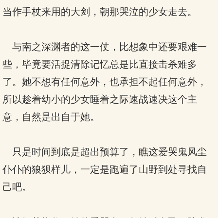
当作手杖来用的大剑，朝那哭泣的少女走去。
与南之深渊者的这一仗，比想象中还要艰难一
些，毕竟要活捉清除记忆总是比直接击杀难多
了。她不想有任何意外，也承担不起任何意外，
所以趁着幼小的少女睡着之际速战速决这个主
意，自然是出自于她。
只是时间到底是超出预算了，瞧这爱哭鬼风尘
仆仆的狼狈样儿，一定是跑遍了山野到处寻找自
己吧。