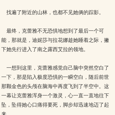
找遍了附近的山林，也都不见她俩的踪影。
最终，克蕾雅不无恐惧地想到了最后一个可
能，那就是，迪妮莎与拉花娜趁她睡着之际，撇
下她先行进入了南之露西艾拉的领地。
一想到这里，克蕾雅感觉自己脑中突然空白了
一下，那是陷入极度恐惧的一瞬空白，随后前世
那颗金色的头颅在脑海中再度飞到了半空中。这
一幕让克蕾雅浑身一个激灵，心一直一直地往下
坠，坠得她心口痛得要死，脚步却迅速地迈了起
来。