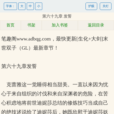
字体：
大
中
小
护眼
关灯
第六十九章 发誓
首页
书架
加入书签
返回目录
笔趣阁www.adbqg.com，最快更新[生化+大剑]末
世双子（GL）最新章节！
第六十九章发誓
克蕾雅这一觉睡得相当甜美。一直以来因为忧
心于来自组织的讨伐和来自深渊者的危险，在苦
心积虑地将前世迪妮莎总结的修炼技巧当成自己
的绝技述说给了迪妮莎后，她既欣慰于迪妮莎妖