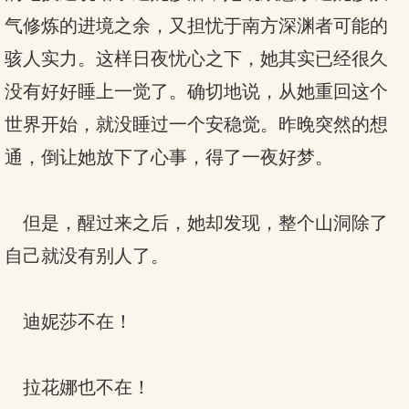
气修炼的进境之余，又担忧于南方深渊者可能的
骇人实力。这样日夜忧心之下，她其实已经很久
没有好好睡上一觉了。确切地说，从她重回这个
世界开始，就没睡过一个安稳觉。昨晚突然的想
通，倒让她放下了心事，得了一夜好梦。
但是，醒过来之后，她却发现，整个山洞除了
自己就没有别人了。
迪妮莎不在！
拉花娜也不在！