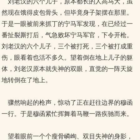
刘老汉的六个儿子，原本都长的人高马大，虽
然现在饿得皮包骨头，但毕竟身子架摆在那里。
于是一眼被前来抓丁的宁马军发现，在已经过一
番扯裂厮打后，气急败坏宁马军官，下令开枪。
刘老汉的六个儿子，三个被打死，三个被打成重
伤，眼看着也活不多久。望着倒在地上儿子的躯
体，刘老汉原本就失神的双眼，直觉的一阵天旋
地转倒在了地上。
骤然响起的枪声，惊动了正在赶往边界的穆函
一行。于是穆函紧忙挥舞着马鞭一路疾驰而来。
望着眼前一个个瘦骨嶙峋、双目失神的身影，