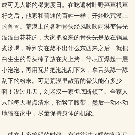
成可见人影的稀粥度日。在吃遍树叶野菜草根草
籽之后，他家和普通的百姓一样，开始吃荒漠上
的兽骨。荒漠上的各种骨头经风吹吹雨淋变得光
溜溜白花花的，大家把捡来的骨头先是放在锅里
煮汤喝，等到实在熬不出什么东西来之后，就把
白生生的骨头棒子放在火上烤，等表面爆起一层
小泡泡，再用瓦片把泡泡刮下来，拿舌头舔一舔
刮下的粉末。可是荒漠里散落的骨头能有多少
啊！没过几天，刘老汉一家彻底断顿了。全家人
只能每天喝点清水，勒紧了腰带，然后一动不动
地缩在家中，尽量保持身体的机能。