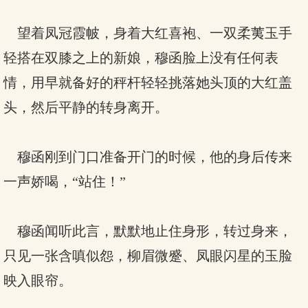
望着凤冠霞帔，身着大红喜袍、一双柔荑玉手
轻搭在双膝之上的新娘，穆函脸上没有任何表
情，用早就备好的秤杆轻轻挑落她头顶的大红盖
头，然后平静的转身离开。
穆函刚到门口准备开门的时候，他的身后传来
一声娇喝，“站住！”
穆函闻听此言，默默地止住身形，转过身来，
只见一张含嗔似怨，柳眉微蹙、凤眼闪星的玉脸
映入眼帘。