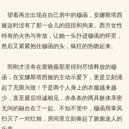
望着再次出现在自己房中的穆函，安娜斯塔西
娅这时没有了那一会儿的扭捏和拘束。西方女性
特有的火热与奔放，让她一头扑进穆函的怀里，
然后又紧紧抱住穆函的头，疯狂的热吻起来。
而刚才没有在黄晓薇那里得到尽情释放的穆
函，在安娜斯塔西娅的主动示爱下，更是立刻涌
起了无限兴致！于是两个人身上的衣服越来越
少，直至最后坦诚相见，赤条条的两具躯体亲密
无间的融合在了一起。不知不觉中，穆函用掌风
扫灭了一对红烛，房间里立刻奏起了旖旎迷人的