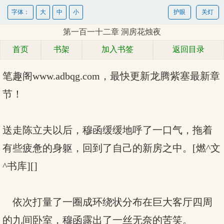
字体：
大
中
小
护眼
关灯
第一百一十二章 洞房花烛夜
首页
书架
加入书签
返回目录
笔趣阁www.adbqg.com，最快更新
龙腾紫塞最新章
节！
送走陈立夫以后，穆函缓缓地呼了一口气，拖着
有些疲惫的身躯，回到了自己的新房之中。[燃^文
^书库][]
依次打量了一圈成环绕状分布在巨大客厅四周
的九间卧室，穆函露出了一丝无奈的苦笑。