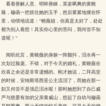
看着善解人意、明眸善睐，英姿飒爽的黄晓
薇，穆函一把抓住她的玉手，然后紧紧地搂在怀
里，动情地说道：“晓薇姐，你真是太好了，处处
都为别人着想！其实你心里的苦闷，我何尝不知
道呢！”
闻听此言，黄晓薇的身躯一阵颤抖，泪水再一
次划过脸庞。不错，对于今天的婚礼，黄晓薇在
欣喜之余还是非常遗憾的。刚才她说，二拜高堂
的时候，安纳斯塔西亚公主流泪了，而她在那一
刻又何尝不是强忍泪水呢！那时她想到了自己威
严与慈爱有加的父亲黄威山，想起了自幼与穆函