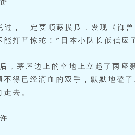
番
过，一定要顺藤摸瓜，发现《御兽
不能打草惊蛇！”日本小队长低低应
，茅屋边上的空地上立起了两座
顾不得已经滴血的双手，默默地磕了
向走去。
许