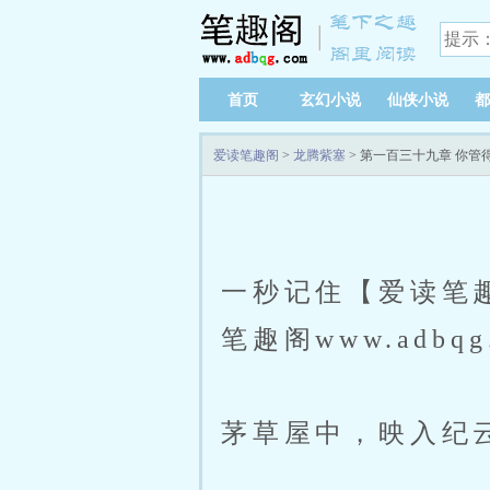
首页
玄幻小说
仙侠小说
都
爱读笔趣阁
>
龙腾紫塞
> 第一百三十九章 你管
一秒记住【爱读笔趣阁
笔趣阁www.adbq
茅草屋中，映入纪