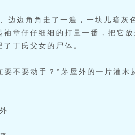
边边角角走了一遍，一块儿暗灰
起袖章仔仔细细的打量一番，把它放
埋了丁氏父女的尸体。
要不要动手？”茅屋外的一片灌木
外