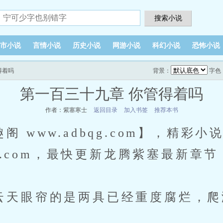
搜索小说
市小说
言情小说
历史小说
网游小说
科幻小说
恐怖小说
得着吗
背景：
字色
第一百三十九章 你管得着吗
作者：紫塞寒士
返回目录
加入书签
推荐本书
 www.adbqg.com】，精彩
g.com，最快更新
龙腾紫塞最新章节
云天眼帘的是两具已经重度腐烂，爬