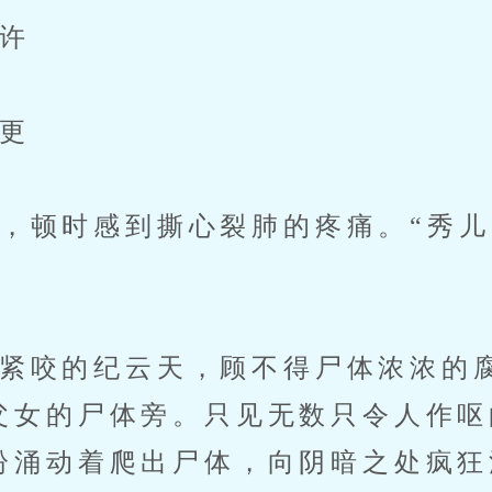
许
更
顿时感到撕心裂肺的疼痛。“秀儿
咬的纪云天，顾不得尸体浓浓的
父女的尸体旁。只见无数只令人作呕
纷涌动着爬出尸体，向阴暗之处疯狂