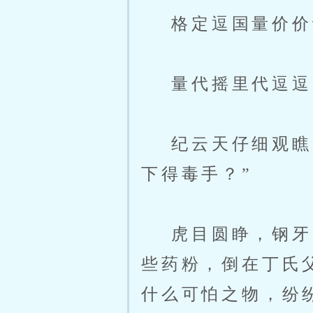
格定逗国量价价
量代摇里代逗逗
纪云天仔细观瞧，
下得毒手？”
虎目圆睁，钢牙紧
些药粉，倒在丁氏
什么可怕之物，纷