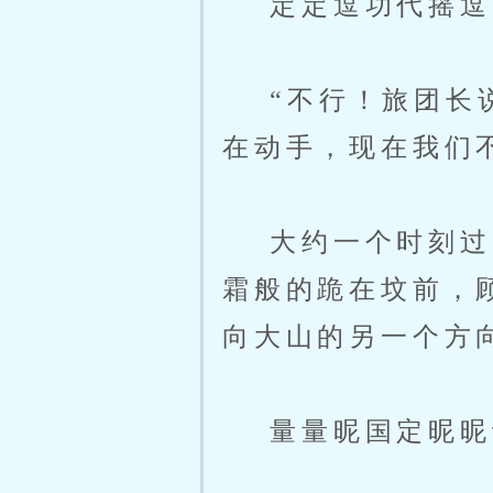
定定逗功代摇逗
“不行！旅团长说
在动手，现在我们
大约一个时刻过后
霜般的跪在坟前，
向大山的另一个方
量量昵国定昵昵