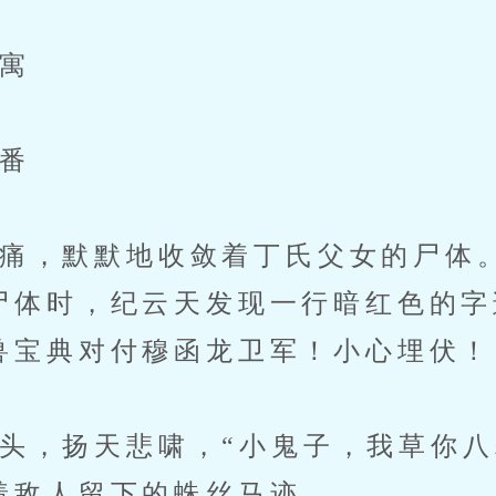
寓
番
，默默地收敛着丁氏父女的尸体
尸体时，纪云天发现一行暗红色的字
兽宝典对付穆函龙卫军！小心埋伏！
，扬天悲啸，“小鬼子，我草你八
着敌人留下的蛛丝马迹。