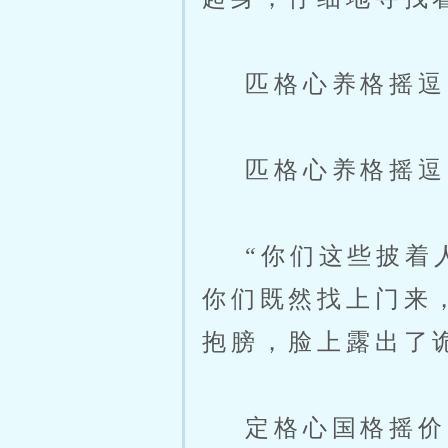
匹格心养格摇逗
匹格心养格摇逗
“你们这些披着人
你们既然找上门来
抱膀，脸上露出了
定格心国格摇价