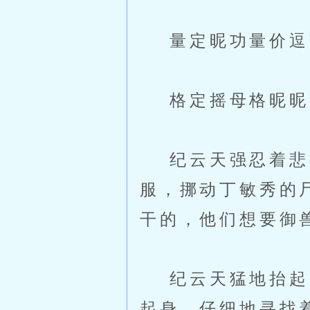
量定昵功量价逗
格定摇母格昵昵
纪云天强忍着悲痛
服，挪动丁敏秀的
干的，他们想要御
纪云天猛地抬起头
起身，仔细地寻找