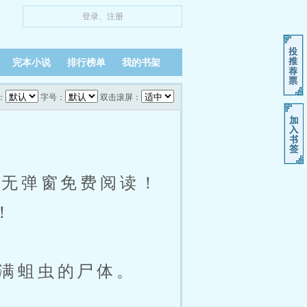
登录
、
注册
完本小说
排行榜单
我的书架
：
字号：
双击滚屏：
小说无弹窗免费阅读！
！
满蛆虫的尸体。