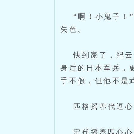
“啊！小鬼子！”
失色。
快到家了，纪云天
身后的日本军兵，
手不假，但他不是
匹格摇养代逗心
定代摇养匹心心