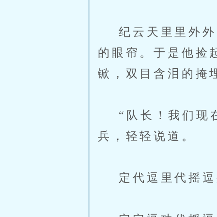
纪云天里里外外、
的眼帘。于是他捡
锨，双目含泪的掩
“队长！我们现在
兵，轻轻说道。
定代逗里代摇逗