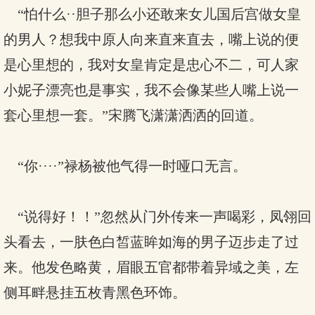
“怕什么··胆子那么小还敢来女儿国后宫做女皇
的男人？想我中原人向来直来直去，嘴上说的便
是心里想的，我对女皇肯定是忠心不二，可人家
小妮子漂亮也是事实，我不会像某些人嘴上说一
套心里想一套。”宋腾飞潇潇洒洒的回道。
“你····”禄杨被他气得一时哑口无言。
“说得好！！”忽然从门外传来一声喝彩，凤翎回
头看去，一肤色白皙蓝眸如海的男子迈步走了过
来。他发色略黄，眉眼五官都带着异域之美，左
侧耳畔悬挂五枚青黑色环饰。