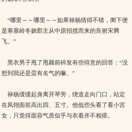
“哪里～～哪里～～如果禄杨猜得不错，阁下便
是寒塞岭冬娆郡主从中原招揽而来的良驸宋腾
飞。”
黑衣男子甩了甩额前碎发有些得意的回答：“没
想到我还是蛮有名气的嘛。”
禄杨缓缓起身离开琴旁，绕道走向门口，站定
在凤翎面前高出四、五寸。他低些头看了看小宫
女，只觉得面容气质似乎与衣着并不相搭。