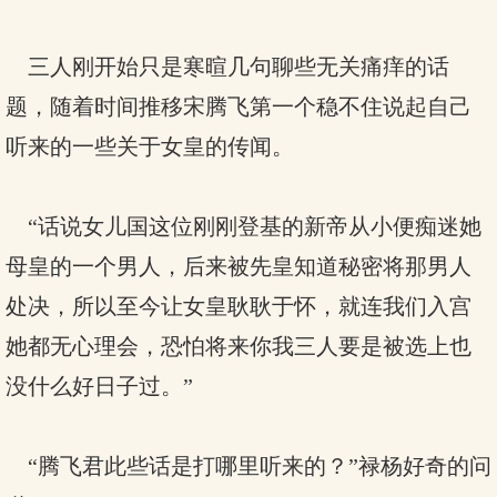
三人刚开始只是寒暄几句聊些无关痛痒的话
题，随着时间推移宋腾飞第一个稳不住说起自己
听来的一些关于女皇的传闻。
“话说女儿国这位刚刚登基的新帝从小便痴迷她
母皇的一个男人，后来被先皇知道秘密将那男人
处决，所以至今让女皇耿耿于怀，就连我们入宫
她都无心理会，恐怕将来你我三人要是被选上也
没什么好日子过。”
“腾飞君此些话是打哪里听来的？”禄杨好奇的问