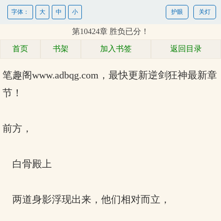
字体：
大
中
小
护眼
关灯
第10424章 胜负已分！
首页
书架
加入书签
返回目录
笔趣阁www.adbqg.com，最快更新
逆剑狂神最新章
节！
前方，
白骨殿上
两道身影浮现出来，他们相对而立，