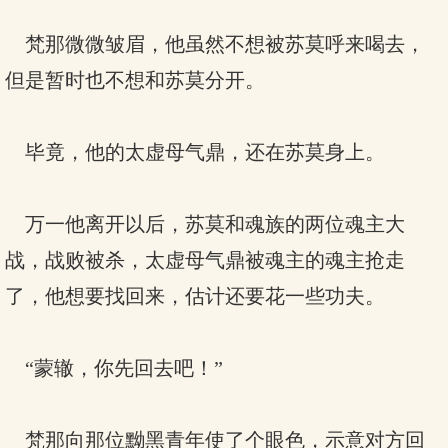
梵那微微皱眉，他虽然不想被苏莫呼来喝去，
但是暂时也不想和苏莫分开。
毕竟，他的太虚母气鼎，还在苏莫身上。
万一他离开以后，苏莫和魂族的两位魂主大
战，战败被杀，太虚母气鼎被魂主的魂主抢走
了，他想要找回来，估计还要花一些功夫。
“蒙辙，你先回去吧！”
梵那向那位黝黑青年使了个眼色，示意对方回