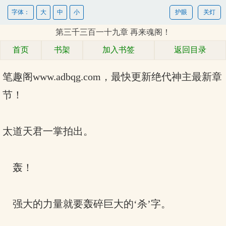
字体：
大
中
小
护眼
关灯
第三千三百一十九章 再来魂阁！
首页
书架
加入书签
返回目录
笔趣阁www.adbqg.com，最快更新
绝代神主最新章
节！
太道天君一掌拍出。
轰！
强大的力量就要轰碎巨大的‘杀’字。