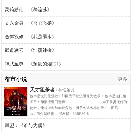
灵药妙仙：《慕流苏》
丈六金身：《吾心飞扬》
合体双修：《我是墨水》
武道凌云：《浩荡辣椒》
神武至尊：《颓废的烟121》
都市小说
更多
天才狙杀者
/ 神性沧月
他本是世间最强者！却因为千载沉睡修为散尽！ 他本是道门祖
师爷！却惨遭道门遗弃！ ．．．．．．．．． 为了前贤托付的
使命，他将游走与华夏各地，狙杀各式各样的天才，而后.....
ps；简介是硬伤.... 书友群；343633618
凰盟：《谁与为偶》