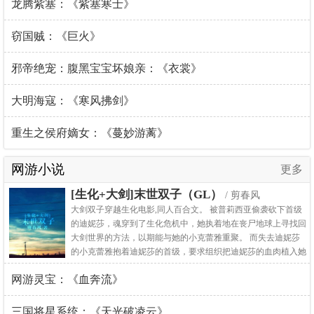
龙腾紫塞：《紫塞寒士》
窃国贼：《巨火》
邪帝绝宠：腹黑宝宝坏娘亲：《衣裳》
大明海寇：《寒风拂剑》
重生之侯府嫡女：《蔓妙游蓠》
网游小说
更多
[生化+大剑]末世双子（GL）
/ 剪春风
大剑双子穿越生化电影,同人百合文。 被普莉西亚偷袭砍下首级
的迪妮莎，魂穿到了生化危机中，她执着地在丧尸地球上寻找回
大剑世界的方法，以期能与她的小克蕾雅重聚。 而失去迪妮莎
的小克蕾雅抱着迪妮莎的首级，要求组织把迪妮莎的血肉植入她
的体内，至此成为了一名大剑。在一次执行任务中，克蕾雅妖气
网游灵宝：《血奔流》
暴走，生死关头竟然也穿越到了生化危机的世界，作为一名人类
保护者与生化战士爱丽丝并肩作战。 本已生离死别的大剑双子
因为在旅途中捡到的奇怪圣器而在不同的时间穿越到了同一个空
三国将星系统：《天光破凌云》