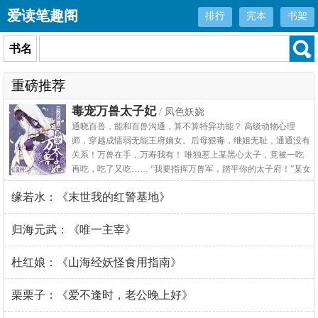
爱读笔趣阁
排行
完本
书架
书名
重磅推荐
毒宠万兽太子妃
/ 凤色妖娆
通晓百兽，能和百兽沟通，算不算特异功能？ 高级动物心理
师，穿越成懦弱无能王府嫡女。后母狠毒，继姐无耻，通通没有
关系！万兽在手，万寿我有！ 唯独惹上某黑心太子，竟被一吃
再吃，吃了又吃…… “我要指挥万兽军，踏平你的太子府！”某女
奋起反抗。 “孤王不御兽，只御人，你懂的，爱妃……”
缘若水：《末世我的红警基地》
归海元武：《唯一主宰》
杜红娘：《山海经妖怪食用指南》
栗栗子：《爱不逢时，老公晚上好》