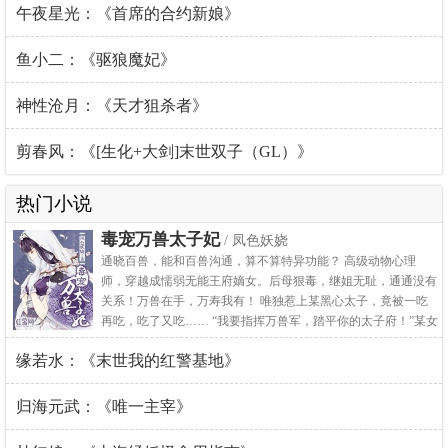
午夜星光：《首席的合约新娘》
鱼小二：《驱狼魔妃》
神性沧月：《天才狙杀者》
剪春风：《[生化+大剑]末世双子（GL）》
热门小说
毒宠万兽太子妃
/ 凤色妖娆
通晓百兽，能和百兽沟通，算不算特异功能？ 高级动物心理
师，穿越成懦弱无能王府嫡女。后母狠毒，继姐无耻，通通没有
关系！万兽在手，万寿我有！ 唯独惹上某黑心太子，竟被一吃
再吃，吃了又吃…… “我要指挥万兽军，踏平你的太子府！”某女
奋起反抗。 “孤王不御兽，只御人，你懂的，爱妃……”
缘若水：《末世我的红警基地》
归海元武：《唯一主宰》