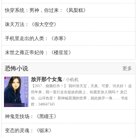
快穿系统：男神，你过来：《凤梨糕》
诛天万法：《假大空空》
手机里走出的人类：《赤寒》
末世之雍正帝妃传：《楼笙笙》
恐怖小说
更多
放开那个女鬼
/ 小机机
【2017，烧脑巨作！】 我叫张天宝，天真、可爱、功夫好！ 这
些年来，我一直行走在捉妖的路上，你愿意加入我吗？ 龙已
动、山河色变！ 那神秘莫测的世界，就此掀开一角…… 书友
群：348647345
神鬼竞技场：《黑瞳王》
变态的灵魂：《锯末》