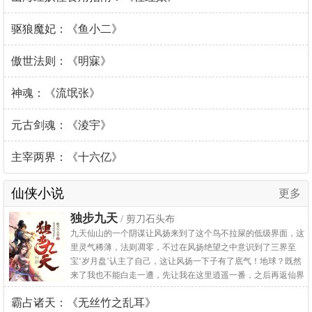
驱狼魔妃：《鱼小二》
傲世法则：《明寐》
神魂：《流氓张》
元古剑魂：《淩宇》
主宰两界：《十六亿》
仙侠小说
更多
独步九天
/ 剪刀石头布
九天仙山的一个阴谋让风扬来到了这个鸟不拉屎的低级界面，这
里灵气稀薄，法则凋零，不过在风扬绝望之中意识到了三界至
宝‘岁月盘’认主了自己，这让风扬一下子有了底气！地球？既然
来了我也不能白走一遭，先让我在这里逍遥一番，之后再返仙界
叱咤风云！有仇报仇，有怨抱怨，你杀我一人，我灭你满门！等
霸占诸天：《无丝竹之乱耳》
着我