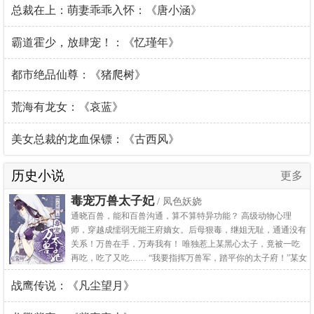
总裁在上：萌妻乖乖入怀：《唐小涵》
霸道霍少，放肆宠！：《忆瑾年》
都市绝品仙尊：《猪爬树》
荒海有龙女：《哀蓝》
美女总裁的龙血保镖：《古西风》
历史小说
更多
毒宠万兽太子妃
/ 凤色妖娆
通晓百兽，能和百兽沟通，算不算特异功能？ 高级动物心理
师，穿越成懦弱无能王府嫡女。后母狠毒，继姐无耻，通通没有
关系！万兽在手，万寿我有！ 唯独惹上某黑心太子，竟被一吃
再吃，吃了又吃…… “我要指挥万兽军，踏平你的太子府！”某女
奋起反抗。 “孤王不御兽，只御人，你懂的，爱妃……”
战鹰传说：《凡尘望月》