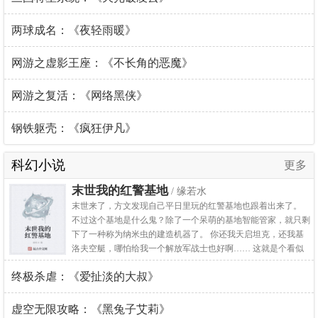
间。 在丧尸世界里，穿成普通人类的迪妮莎与身为大剑的克蕾
雅，将会各自拥有怎样的遭遇呢？ 迪妮莎与克蕾雅又会相逢于
两球成名：《夜轻雨暖》
何时？ 请看[生化+大剑]同人《末世双子》 编辑通知，本文26日
入V,当日三更。 我的专栏，顺手收藏一下吧 # ...
网游之虚影王座：《不长角的恶魔》
网游之复活：《网络黑侠》
钢铁躯壳：《疯狂伊凡》
科幻小说
更多
末世我的红警基地
/ 缘若水
末世来了，方文发现自己平日里玩的红警基地也跟着出来了。
不过这个基地是什么鬼？除了一个呆萌的基地智能管家，就只剩
下了一种称为纳米虫的建造机器了。 你还我天启坦克，还我基
洛夫空艇，哪怕给我一个解放军战士也好啊…… 这就是个看似
随身基地流，其实是一个不停攀科技，然后暴打全世界的书！
终极杀虐：《爱扯淡的大叔》
虚空无限攻略：《黑兔子艾莉》