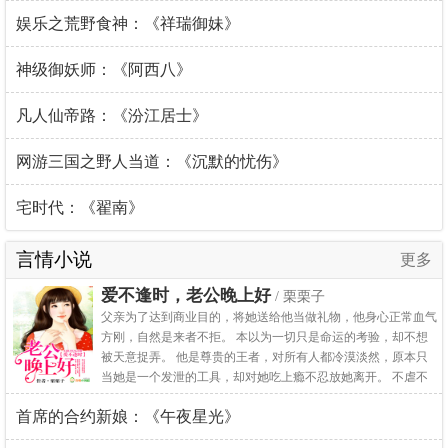
娱乐之荒野食神：《祥瑞御妹》
神级御妖师：《阿西八》
凡人仙帝路：《汾江居士》
网游三国之野人当道：《沉默的忧伤》
宅时代：《翟南》
言情小说
更多
爱不逢时，老公晚上好
/ 栗栗子
父亲为了达到商业目的，将她送给他当做礼物，他身心正常血气
方刚，自然是来者不拒。 本以为一切只是命运的考验，却不想
被天意捉弄。 他是尊贵的王者，对所有人都冷漠淡然，原本只
当她是一个发泄的工具，却对她吃上瘾不忍放她离开。 不虐不
虐不虐哈，可放心食用，点收藏活到九十九！！！ 虐文，不喜
首席的合约新娘：《午夜星光》
勿进。