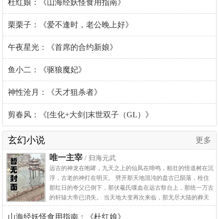
杜红娘：《山海经妖怪食用指南》
栗栗子：《爱不逢时，老公晚上好》
午夜星光：《首席的合约新娘》
鱼小二：《驱狼魔妃》
神性沧月：《天才狙杀者》
剪春风：《[生化+大剑]末世双子（GL）》
玄幻小说
更多
唯一主宰
/ 归海元武
远古的神龙在咆哮，九天之上的仙凤在啼鸣，粗壮的悟道树在沉
浮，古老的神灯在明灭。 劈开那天地混沌的盘古已陨落，栓住
那红日的夸父已倒下，那伏羲氏喋血在远古祭台上，那统一万古
的轩辕大帝已消失。 当天地大变再次来临，那无尽大陆的葬天
涯底开始涌动，一缕幽魂渐渐奏起这盛世落幕的华章——
山海经妖怪食用指南：《杜红娘》