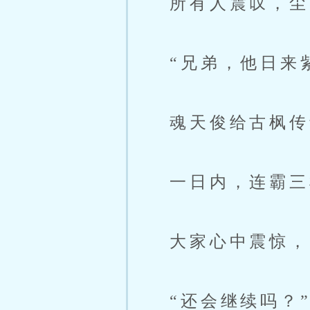
所有人震叹，尘
“兄弟，他日来紫
魂天俊给古枫传
一日内，连霸三
大家心中震惊，
“还会继续吗？