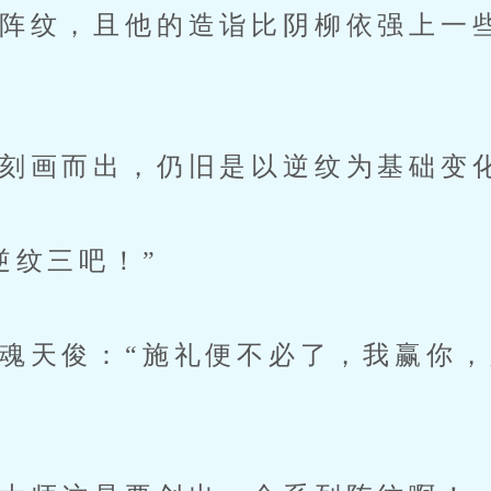
纹，且他的造诣比阴柳依强上一
画而出，仍旧是以逆纹为基础变
纹三吧！”
天俊：“施礼便不必了，我赢你，