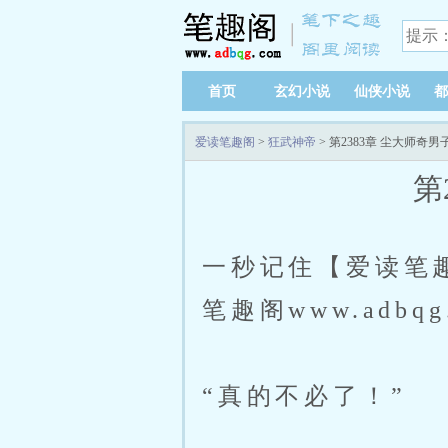
首页
玄幻小说
仙侠小说
都
爱读笔趣阁
>
狂武神帝
> 第2383章 尘大师奇
第
一秒记住【爱读笔趣阁
笔趣阁www.adb
“真的不必了！”