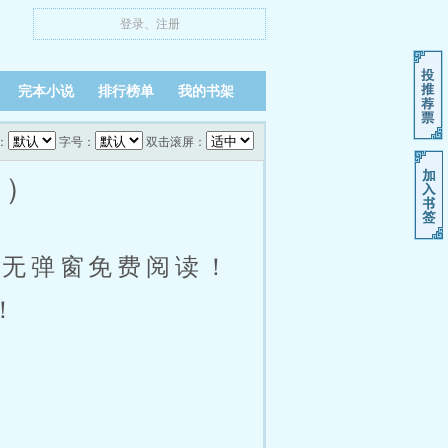
登录
、
注册
完本小说
排行榜单
我的书架
：
字号：
双击滚屏：
！）
小说无弹窗免费阅读！
！