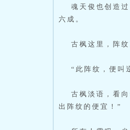
魂天俊也创造过阵
六成。
古枫这里，阵纹刻
“此阵纹，便叫逆
古枫淡语，看向魂
出阵纹的便宜！”