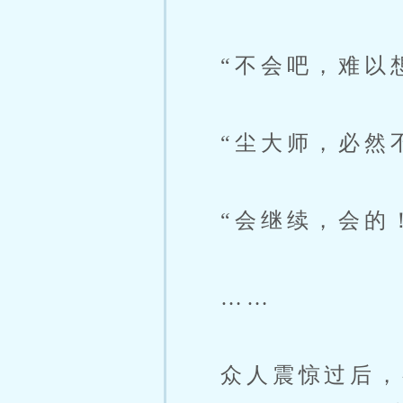
“不会吧，难以想
“尘大师，必然不
“会继续，会的！
……
众人震惊过后，有