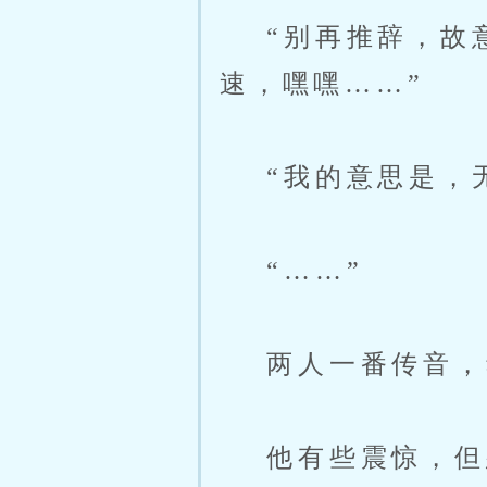
“别再推辞，故意
速，嘿嘿……”
“我的意思是，无
“……”
两人一番传音，
他有些震惊，但想